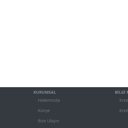
KURUMSAL
BİLGİ
Hakkımızda
Kred
Künye
Kred
Bize Ulaşın