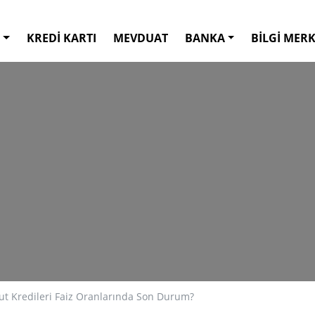
KREDİ KARTI
MEVDUAT
BANKA
BİLGİ MERK
ut Kredileri Faiz Oranlarında Son Durum?