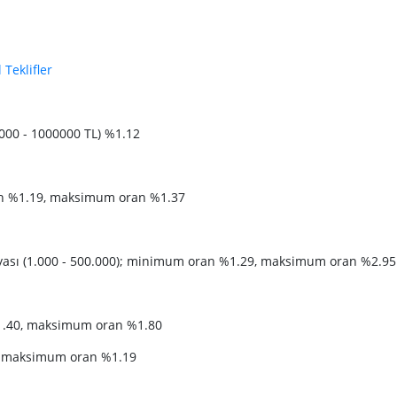
 Teklifler
000 - 1000000 TL) %1.12
n %1.19, maksimum oran %1.37
ası (1.000 - 500.000); minimum oran %1.29, maksimum oran %2.95
1.40, maksimum oran %1.80
, maksimum oran %1.19