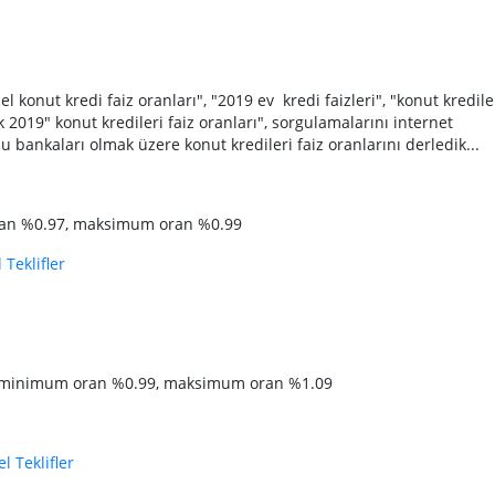
 konut kredi faiz oranları", "2019 ev kredi faizleri", "konut kredile
k 2019" konut kredileri faiz oranları", sorgulamalarını internet
u bankaları olmak üzere konut kredileri faiz oranlarını derledik...
an %0.97, maksimum oran %0.99
 Teklifler
); minimum oran %0.99, maksimum oran %1.09
l Teklifler