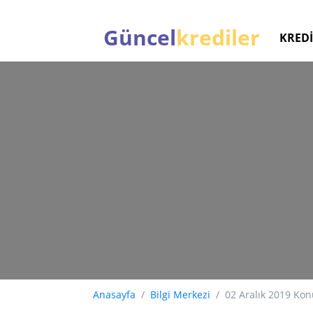
Güncel
krediler
KREDİ
Anasayfa
Bilgi Merkezi
02 Aralık 2019 Kon