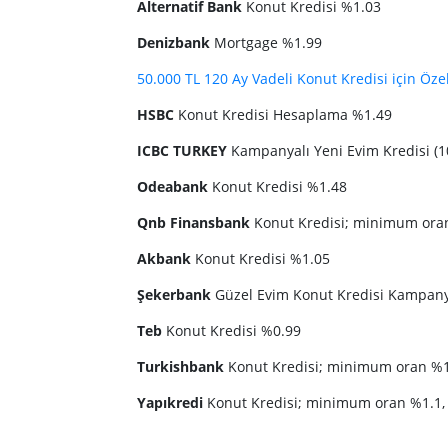
Alternatif Bank
Konut Kredisi %
1.03
Denizbank
Mortgage %1.99
50.000 TL 120 Ay Vadeli Konut Kredisi için Özel
HSBC
Konut Kredisi Hesaplama %1.49
ICBC TURKEY
Kampanyalı Yeni Evim Kredisi (1
Odeabank
Konut Kredisi %1.48
Qnb Finansbank
Konut Kredisi; minimum ora
Akbank
Konut Kredisi %1.05
Şekerbank
Güzel Evim Konut Kredisi Kampany
Teb
Konut Kredisi %0.99
Turkishbank
Konut Kredisi; minimum oran %
Yapıkredi
Konut Kredisi; minimum oran %1.1