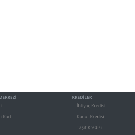
 MERKEZİ
KREDİLER
i
İhtiyaç Kredisi
i Kartı
Konut Kredisi
Taşıt Kredisi