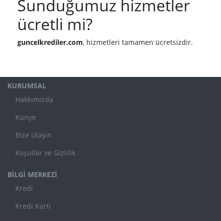
Sunduğumuz hizmetler
ücretli mi?
guncelkrediler.com
, hizmetleri tamamen ücretsizdir.
KURUMSAL
Hakkımızda
Künye
Bize Ulaşın
Koşullar ve Gizlilik
BİLGİ MERKEZİ
Kredi
Kredi Kartı