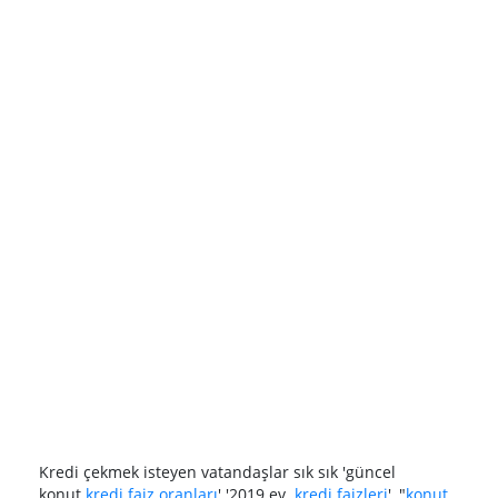
Kredi çekmek isteyen vatandaşlar sık sık 'güncel
konut
kredi faiz oranları
' '2019 ev
kredi faizleri
', "
konut