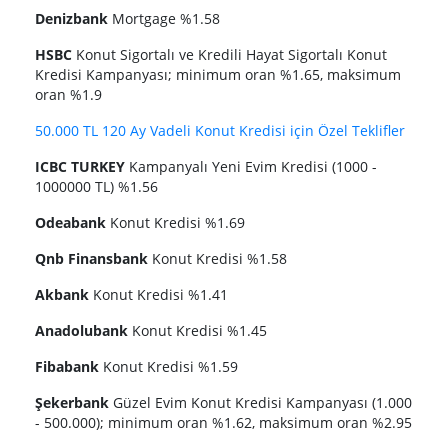
Denizbank
Mortgage %1.58
HSBC
Konut Sigortalı ve Kredili Hayat Sigortalı Konut
Kredisi Kampanyası; minimum oran %1.65, maksimum
oran %1.9
50.000 TL 120 Ay Vadeli Konut Kredisi için Özel Teklifler
ICBC TURKEY
Kampanyalı Yeni Evim Kredisi (1000 -
1000000 TL) %1.56
Odeabank
Konut Kredisi %1.69
Qnb Finansbank
Konut Kredisi %1.58
Akbank
Konut Kredisi %1.41
Anadolubank
Konut Kredisi %1.45
Fibabank
Konut Kredisi %1.59
Şekerbank
Güzel Evim Konut Kredisi Kampanyası (1.000
- 500.000); minimum oran %1.62, maksimum oran %2.95