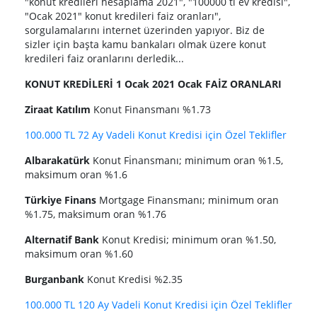
"konut kredileri hesaplama 2021", "100000 tl ev kredisi",
"Ocak 2021" konut kredileri faiz oranları",
sorgulamalarını internet üzerinden yapıyor. Biz de
sizler için başta kamu bankaları olmak üzere konut
kredileri faiz oranlarını derledik...
KONUT KREDİLERİ 1 Ocak 2021 Ocak FAİZ ORANLARI
Ziraat Katılım
Konut Finansmanı %1.73
100.000 TL 72 Ay Vadeli Konut Kredisi için Özel Teklifler
Albarakatürk
Konut Fi̇nansmanı; minimum oran %1.5,
maksimum oran %1.6
Türkiye Finans
Mortgage Finansmanı; minimum oran
%1.75, maksimum oran %1.76
Alternatif Bank
Konut Kredisi; minimum oran %1.50,
maksimum oran %1.60
Burganbank
Konut Kredisi %2.35
100.000 TL 120 Ay Vadeli Konut Kredisi için Özel Teklifler