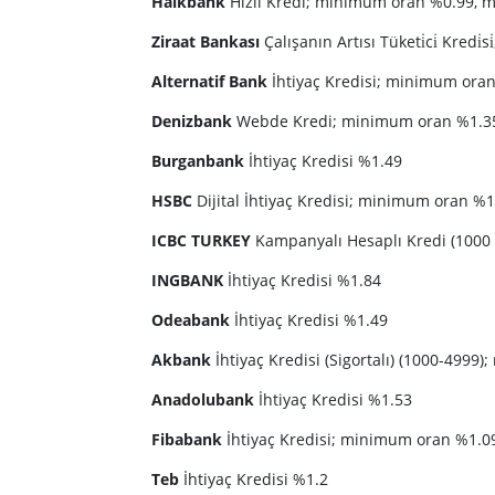
Halkbank
Hızlı Kredi; minimum oran %0.99,
Ziraat Bankası
Çalışanın Artısı Tüketi̇ci̇ Kre
Alternatif Bank
İhtiyaç Kredisi; minimum ora
Denizbank
Webde Kredi; minimum oran %1.3
Burganbank
İhtiyaç Kredisi %1.49
HSBC
Dijital İhtiyaç Kredisi; minimum oran 
ICBC TURKEY
Kampanyalı Hesaplı Kredi (1000 
INGBANK
İhtiyaç Kredisi %1.84
Odeabank
İhtiyaç Kredisi %1.49
Akbank
İhtiyaç Kredisi (Sigortalı) (1000-49
Anadolubank
İhtiyaç Kredisi %1.53
Fibabank
İhtiyaç Kredisi; minimum oran %1.
Teb
İhtiyaç Kredisi %1.2