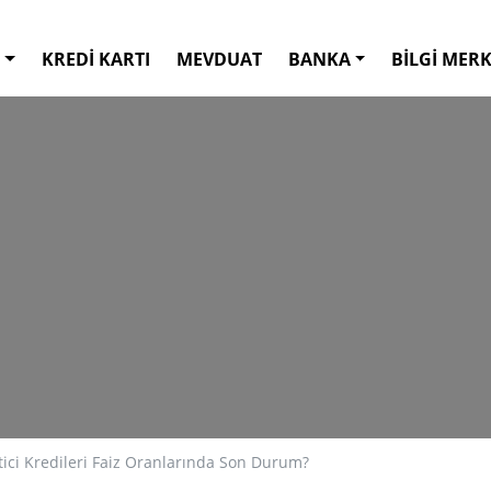
KREDİ KARTI
MEVDUAT
BANKA
BİLGİ MERK
tici Kredileri Faiz Oranlarında Son Durum?