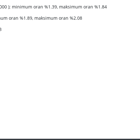
00.000 ); minimum oran %1.39, maksimum oran %1.84
nimum oran %1.89, maksimum oran %2.08
3