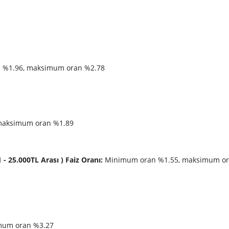
%1.96, maksimum oran %2.78
maksimum oran %1.89
1 - 25.000TL Arası ) Faiz Oranı:
Minimum oran %1.55, maksimum o
mum oran %3.27