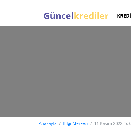
Güncel
krediler
KREDİ
Anasayfa
Bilgi Merkezi
11 Kasım 2022 Tüke