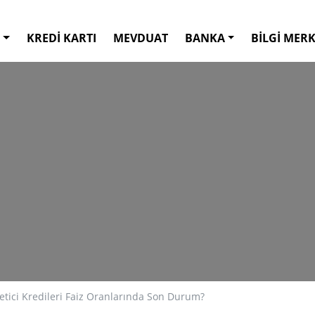
KREDİ KARTI
MEVDUAT
BANKA
BİLGİ MERK
tici Kredileri Faiz Oranlarında Son Durum?