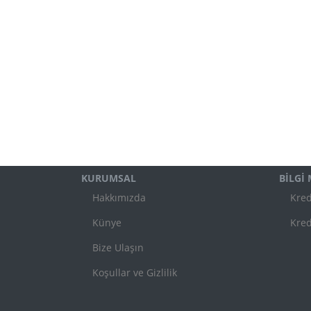
KURUMSAL
BİLGİ
Hakkımızda
Kred
Künye
Kred
Bize Ulaşın
Koşullar ve Gizlilik