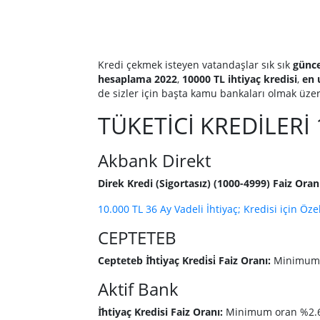
Kredi çekmek isteyen vatandaşlar sık sık
günce
hesaplama 2022
,
10000 TL ihtiyaç kredisi
,
en 
de sizler için başta kamu bankaları olmak üzere
TÜKETİCİ KREDİLERİ
Akbank Direkt
Direk Kredi (Sigortasız) (1000-4999) Faiz Oran
10.000 TL 36 Ay Vadeli İhtiyaç; Kredisi için Özel
CEPTETEB
Cepteteb İ̇hti̇yaç Kredi̇si̇ Faiz Oranı:
Minimum 
Aktif Bank
İ̇htiyaç Kredisi Faiz Oranı:
Minimum oran %2.6