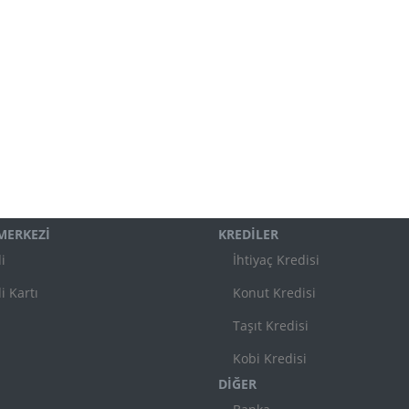
 MERKEZİ
KREDİLER
i
İhtiyaç Kredisi
i Kartı
Konut Kredisi
Taşıt Kredisi
Kobi Kredisi
DİĞER