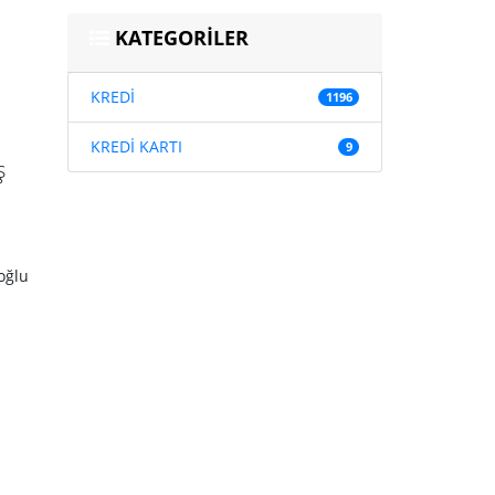
KATEGORİLER
KREDİ
1196
KREDİ KARTI
9
ş
oğlu