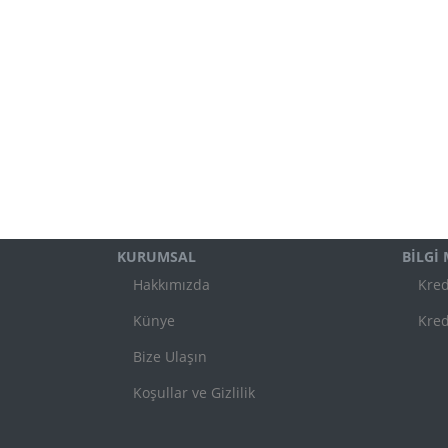
KURUMSAL
BİLGİ
Hakkımızda
Kred
Künye
Kred
Bize Ulaşın
Koşullar ve Gizlilik