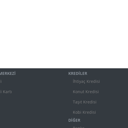
 MERKEZİ
KREDİLER
i
İhtiyaç Kredisi
i Kartı
Konut Kredisi
Taşıt Kredisi
Kobi Kredisi
DİĞER