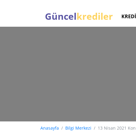
Güncel
krediler
KREDİ
Anasayfa
Bilgi Merkezi
13 Nisan 2021 Kon