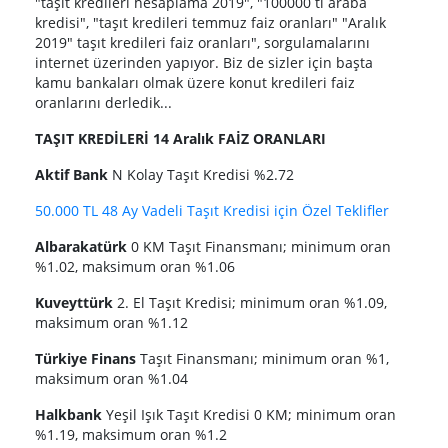
"taşıt kredileri hesaplama 2019", "100000 tl araba
kredisi", "taşıt kredileri temmuz faiz oranları" "Aralık
2019" taşıt kredileri faiz oranları", sorgulamalarını
internet üzerinden yapıyor. Biz de sizler için başta
kamu bankaları olmak üzere konut kredileri faiz
oranlarını derledik...
TAŞIT KREDİLERİ 14 Aralık FAİZ ORANLARI
Aktif Bank
N Kolay Taşıt Kredisi %2.72
50.000 TL 48 Ay Vadeli Taşıt Kredisi için Özel Teklifler
Albarakatürk
0 KM Taşıt Finansmanı; minimum oran
%1.02, maksimum oran %1.06
Kuveyttürk
2. El Taşıt Kredisi; minimum oran %1.09,
maksimum oran %1.12
Türkiye Finans
Taşıt Finansmanı; minimum oran %1,
maksimum oran %1.04
Halkbank
Yeşil Işık Taşıt Kredisi 0 KM; minimum oran
%1.19, maksimum oran %1.2