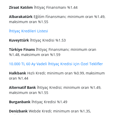
Ziraat Katılım
İhtiyaç Finansmanı %1.44
Albarakatürk
Eği̇ti̇m Fi̇nansmanı; minimum oran %1.49,
maksimum oran %1.55
İhtiyaç Kredileri Listesi
Kuveyttürk
İhtiyaç Kredisi %1.53
Türkiye Finans
İ̇htiyaç Finansmanı; minimum oran
%1.48, maksimum oran %1.59
10.000 TL 60 Ay Vadeli İhtiyaç Kredisi için Özel Teklifler
Halkbank
Hızlı Kredi; minimum oran %0.99, maksimum
oran %1.44
Alternatif Bank
İhtiyaç Kredisi; minimum oran %1.49,
maksimum oran %1.55
Burganbank
İhtiyaç Kredisi %1.49
Denizbank
Webde Kredi; minimum oran %1.35,