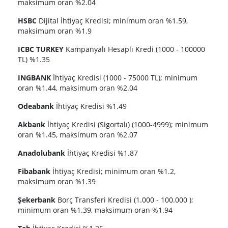
maksimum oran %2.04
HSBC
Dijital İhtiyaç Kredisi; minimum oran %1.59,
maksimum oran %1.9
ICBC TURKEY
Kampanyalı Hesaplı Kredi (1000 - 100000
TL) %1.35
INGBANK
İhtiyaç Kredisi (1000 - 75000 TL); minimum
oran %1.44, maksimum oran %2.04
Odeabank
İhtiyaç Kredisi %1.49
Akbank
İhtiyaç Kredisi (Sigortalı) (1000-4999); minimum
oran %1.45, maksimum oran %2.07
Anadolubank
İhtiyaç Kredisi %1.87
Fibabank
İhtiyaç Kredisi; minimum oran %1.2,
maksimum oran %1.39
Şekerbank
Borç Transferi Kredisi (1.000 - 100.000 );
minimum oran %1.39, maksimum oran %1.94