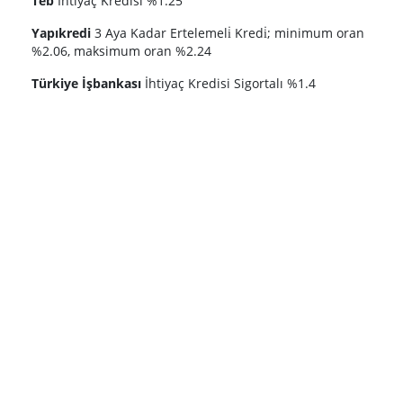
Teb
İhtiyaç Kredisi %1.25
Yapıkredi
3 Aya Kadar Ertelemeli̇ Kredi̇; minimum oran
%2.06, maksimum oran %2.24
Türkiye İşbankası
İhtiyaç Kredisi Sigortalı %1.4