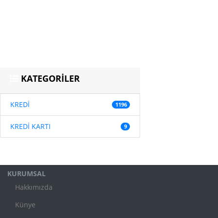
KATEGORİLER
KREDİ
1196
KREDİ KARTI
9
KURUMSAL
Hakkımızda
Künye