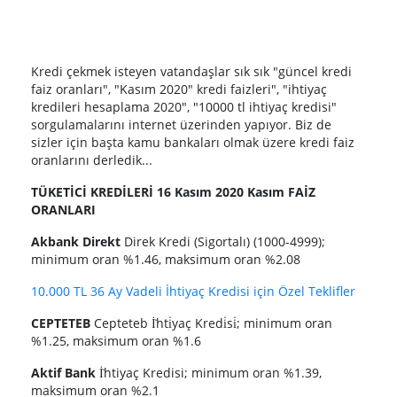
Kredi çekmek isteyen vatandaşlar sık sık "güncel kredi
faiz oranları", "Kasım 2020" kredi faizleri", "ihtiyaç
kredileri hesaplama 2020", "10000 tl ihtiyaç kredisi"
sorgulamalarını internet üzerinden yapıyor. Biz de
sizler için başta kamu bankaları olmak üzere kredi faiz
oranlarını derledik...
TÜKETİCİ KREDİLERİ 16 Kasım 2020 Kasım FAİZ
ORANLARI
Akbank Direkt
Direk Kredi (Sigortalı) (1000-4999);
minimum oran %1.46, maksimum oran %2.08
10.000 TL 36 Ay Vadeli İhtiyaç Kredisi için Özel Teklifler
CEPTETEB
Cepteteb İ̇hti̇yaç Kredi̇si̇; minimum oran
%1.25, maksimum oran %1.6
Aktif Bank
İ̇htiyaç Kredisi; minimum oran %1.39,
maksimum oran %2.1