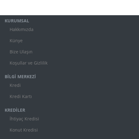
KURUMSAL
Hakkımızda
Künye
Bize Ulaşın
Koşullar ve Gizlilik
BİLGİ MERKEZİ
Kredi
Kredi Kartı
KREDİLER
İhtiyaç Kredisi
Konut Kredisi