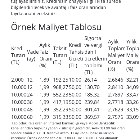
tuşlayabilirsiniz. Kredinizin onayıyla ilgili kısa sürede
bilgilendirilecek ve avantajlı faiz oranlarından
faydalanabileceksiniz.
Örnek Maliyet Tablosu
Sigorta
Aylık
Yıllık
Aylık
Kredi
ve vergi
Kredi
Taksit
Toplam
Topl
Vade
Faiz
Tahsis
dahil
Tutarı
Tutarı
Maliyet
Maliy
(ay)
Oranı
Ücreti
ücretlerin
(TL)
(TL)
Oranı
Oran
(%)
(TL)
toplamı
(%)
(%)
(TL)
2.000
12
1,89
192,25
10,00
26,14
2,6846
32,2
10.000
12
1,99
968,27
50,00
130,70
2,8410
34,0
10.000
24
1,99
552,23
50,00
185,32
2,7897
33,4
10.000
36
1,99
417,19
50,00
239,84
2,7718
33,2
10.000
48
1,99
352,29
50,00
301,41
2,7629
33,1
10.000
60
1,99
315,33
50,00
369,57
2,7576
33,0
Tablodaki faiz oranları Internet Bankacılığı veya Mobil Bankacılık
kanallarından başvuru yapan kişiler için geçerlidir. Aylık %1.99 faiz oranı
sadece azami 2.000 TL tutar ve azami 12 ay vadeli başvurular için
geçerlidir. Örnek ödeme tablosu, 2.000 TL ve 10.000 TL baz alınarak