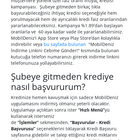
müşterilere yönelik özel faiz oranlı ihtiyaç kredisi
kampanyası. Şubeye gitmeden birkaç tıkla
başvurabileceğiniz ihtiyaç kredisi seçeneğiyle hem
yorulmayacak hem de ayrıcalıklı kredi faiz oranlarından
yararlanabileceksiniz. Kampanya %1.89'dan başlayan
oranlarla ve 60 aya kadar vade ile yararlanabilirsiniz.
MobilDeniz’i App Store veya Play Store’dan kolaylıkla
indirebilir veya
bu sayfada bulunan
"MobilDeniz
İndirme Linkini Cebime Gönder!" kısmında bulunan
kutucuğa telefon numaranızı girerek indirme linkini
telefonunuza yollayabilirsiniz.
Şubeye gitmeden krediye
nasıl başvururum?
Kredinize hemen kavuşmak için sadece MobilDeniz
uygulamasını indirmiş olmanız yeterli olacaktır.
Uygulamayı açtıktan sonra ister
“Hızlı Menü”
yü
kullanarak isterseniz
de
“İşlemler”
sekmesinden,
“Başvurular - Kredi
Başvurusu”
seçeneklerini tıklayarak Kredi Başvuru
sayfasına gidebilir ve talep ettiğiniz kredi miktarını