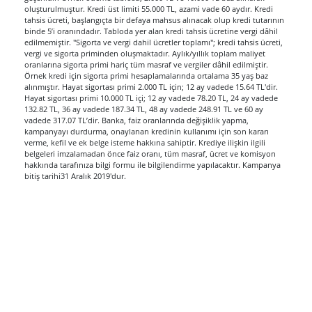
oluşturulmuştur. Kredi üst limiti 55.000 TL, azami vade 60 aydır. Kredi
tahsis ücreti, başlangıçta bir defaya mahsus alınacak olup kredi tutarının
binde 5’i oranındadır. Tabloda yer alan kredi tahsis ücretine vergi dâhil
edilmemiştir. "Sigorta ve vergi dahil ücretler toplamı"; kredi tahsis ücreti,
vergi ve sigorta priminden oluşmaktadır. Aylık/yıllık toplam maliyet
oranlarına sigorta primi hariç tüm masraf ve vergiler dâhil edilmiştir.
Örnek kredi için sigorta primi hesaplamalarında ortalama 35 yaş baz
alınmıştır. Hayat sigortası primi 2.000 TL için; 12 ay vadede 15.64 TL'dir.
Hayat sigortası primi 10.000 TL içi; 12 ay vadede 78.20 TL, 24 ay vadede
132.82 TL, 36 ay vadede 187.34 TL, 48 ay vadede 248.91 TL ve 60 ay
vadede 317.07 TL’dir. Banka, faiz oranlarında değişiklik yapma,
kampanyayı durdurma, onaylanan kredinin kullanımı için son kararı
verme, kefil ve ek belge isteme hakkına sahiptir. Krediye ilişkin ilgili
belgeleri imzalamadan önce faiz oranı, tüm masraf, ücret ve komisyon
hakkında tarafınıza bilgi formu ile bilgilendirme yapılacaktır. Kampanya
bitiş tarihi31 Aralık 2019'dur.