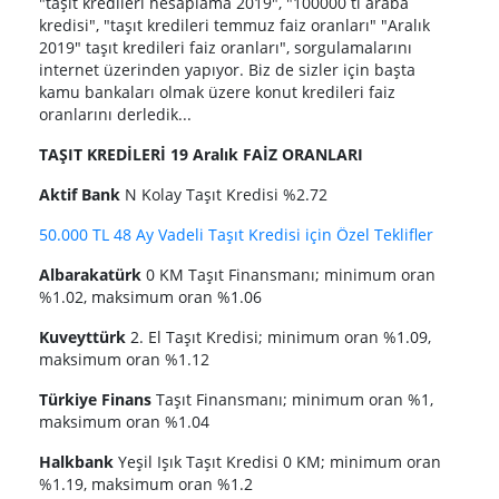
"taşıt kredileri hesaplama 2019", "100000 tl araba
kredisi", "taşıt kredileri temmuz faiz oranları" "Aralık
2019" taşıt kredileri faiz oranları", sorgulamalarını
internet üzerinden yapıyor. Biz de sizler için başta
kamu bankaları olmak üzere konut kredileri faiz
oranlarını derledik...
TAŞIT KREDİLERİ 19 Aralık FAİZ ORANLARI
Aktif Bank
N Kolay Taşıt Kredisi %2.72
50.000 TL 48 Ay Vadeli Taşıt Kredisi için Özel Teklifler
Albarakatürk
0 KM Taşıt Finansmanı; minimum oran
%1.02, maksimum oran %1.06
Kuveyttürk
2. El Taşıt Kredisi; minimum oran %1.09,
maksimum oran %1.12
Türkiye Finans
Taşıt Finansmanı; minimum oran %1,
maksimum oran %1.04
Halkbank
Yeşil Işık Taşıt Kredisi 0 KM; minimum oran
%1.19, maksimum oran %1.2