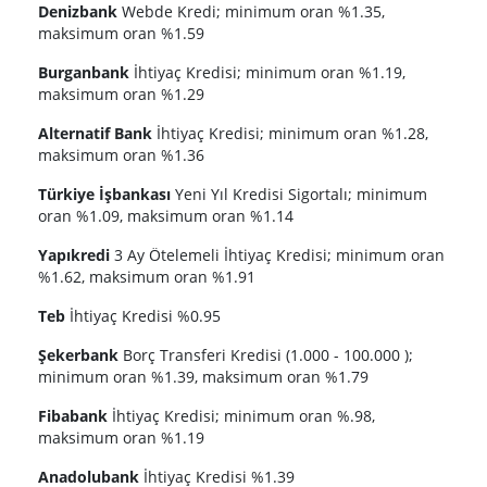
Denizbank
Webde Kredi; minimum oran %1.35,
maksimum oran %1.59
Burganbank
İhtiyaç Kredisi; minimum oran %1.19,
maksimum oran %1.29
Alternatif Bank
İhtiyaç Kredisi; minimum oran %1.28,
maksimum oran %1.36
Türkiye İşbankası
Yeni Yıl Kredisi Sigortalı; minimum
oran %1.09, maksimum oran %1.14
Yapıkredi
3 Ay Ötelemeli İhtiyaç Kredisi; minimum oran
%1.62, maksimum oran %1.91
Teb
İhtiyaç Kredisi %0.95
Şekerbank
Borç Transferi Kredisi (1.000 - 100.000 );
minimum oran %1.39, maksimum oran %1.79
Fibabank
İhtiyaç Kredisi; minimum oran %.98,
maksimum oran %1.19
Anadolubank
İhtiyaç Kredisi %1.39