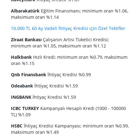
Albarakatürk
Eğitim Finansmanı; minimum oran %1.06,
maksimum oran %1.14
10.000 TL 60 Ay Vadeli İhtiyaç Kredisi için Özel Teklifler
Ziraat Bankası
Çalışanın Artısı Tüketici Kredisi;
minimum oran %1.05, maksimum oran %1.12
Halkbank
Hızlı Kredi; minimum oran %0.79, maksimum
oran %1.15
Qnb Finansbank
İhtiyaç Kredisi %0.99
Odeabank
İhtiyaç Kredisi %1.59
INGBANK
İhtiyaç Kredisi %1.59
ICBC TURKEY
Kampanyalı Hesaplı Kredi (1000 - 100000
TL) %1.09
HSBC
İhtiyaç Kredisi Kampanyası; minimum oran %0.99,
maksimum oran %1.49