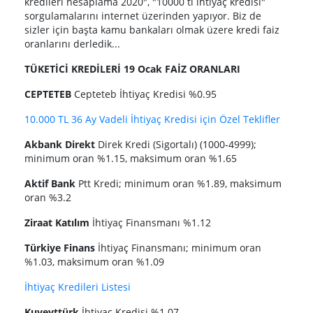
kredileri hesaplama 2020", "10000 tl ihtiyaç kredisi"
sorgulamalarını internet üzerinden yapıyor. Biz de
sizler için başta kamu bankaları olmak üzere kredi faiz
oranlarını derledik...
TÜKETİCİ KREDİLERİ 19 Ocak FAİZ ORANLARI
CEPTETEB
Cepteteb İhtiyaç Kredisi %0.95
10.000 TL 36 Ay Vadeli İhtiyaç Kredisi için Özel Teklifler
Akbank Direkt
Direk Kredi (Sigortalı) (1000-4999);
minimum oran %1.15, maksimum oran %1.65
Aktif Bank
Ptt Kredi; minimum oran %1.89, maksimum
oran %3.2
Ziraat Katılım
İhtiyaç Finansmanı %1.12
Türkiye Finans
İhtiyaç Finansmanı; minimum oran
%1.03, maksimum oran %1.09
İhtiyaç Kredileri Listesi
Kuveyttürk
İhtiyaç Kredisi %1.07