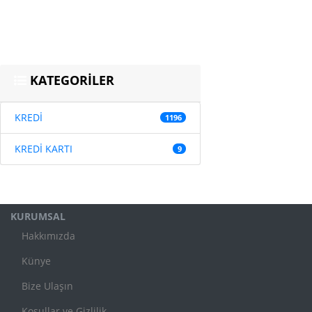
KATEGORİLER
KREDİ
1196
KREDİ KARTI
9
KURUMSAL
Hakkımızda
Künye
Bize Ulaşın
Koşullar ve Gizlilik