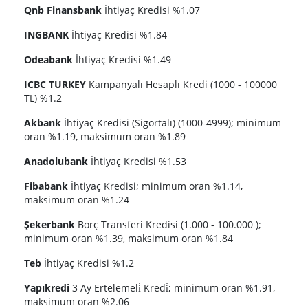
Qnb Finansbank
İhtiyaç Kredisi %1.07
INGBANK
İhtiyaç Kredisi %1.84
Odeabank
İhtiyaç Kredisi %1.49
ICBC TURKEY
Kampanyalı Hesaplı Kredi (1000 - 100000
TL) %1.2
Akbank
İhtiyaç Kredisi (Sigortalı) (1000-4999); minimum
oran %1.19, maksimum oran %1.89
Anadolubank
İhtiyaç Kredisi %1.53
Fibabank
İhtiyaç Kredisi; minimum oran %1.14,
maksimum oran %1.24
Şekerbank
Borç Transferi Kredisi (1.000 - 100.000 );
minimum oran %1.39, maksimum oran %1.84
Teb
İhtiyaç Kredisi %1.2
Yapıkredi
3 Ay Ertelemeli̇ Kredi̇; minimum oran %1.91,
maksimum oran %2.06