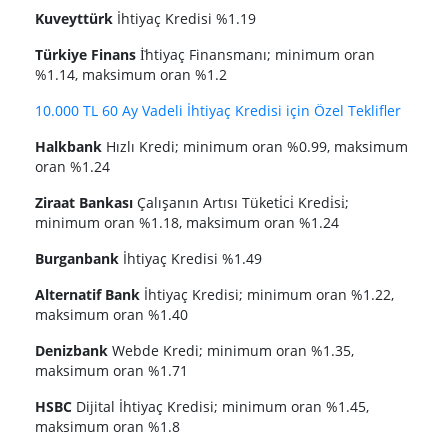
Kuveyttürk
İhtiyaç Kredisi %1.19
Türkiye Finans
İ̇htiyaç Finansmanı; minimum oran
%1.14, maksimum oran %1.2
10.000 TL 60 Ay Vadeli İhtiyaç Kredisi için Özel Teklifler
Halkbank
Hızlı Kredi; minimum oran %0.99, maksimum
oran %1.24
Ziraat Bankası
Çalışanın Artısı Tüketi̇ci̇ Kredi̇si̇;
minimum oran %1.18, maksimum oran %1.24
Burganbank
İhtiyaç Kredisi %1.49
Alternatif Bank
İhtiyaç Kredisi; minimum oran %1.22,
maksimum oran %1.40
Denizbank
Webde Kredi; minimum oran %1.35,
maksimum oran %1.71
HSBC
Dijital İhtiyaç Kredisi; minimum oran %1.45,
maksimum oran %1.8