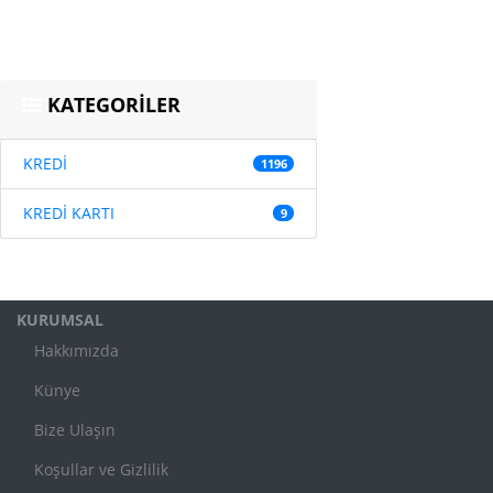
KATEGORİLER
KREDİ
1196
KREDİ KARTI
9
KURUMSAL
Hakkımızda
Künye
Bize Ulaşın
Koşullar ve Gizlilik