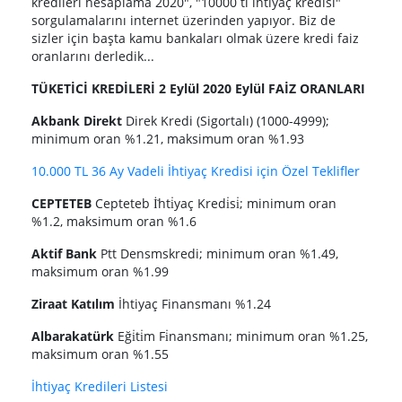
kredileri hesaplama 2020", "10000 tl ihtiyaç kredisi"
sorgulamalarını internet üzerinden yapıyor. Biz de
sizler için başta kamu bankaları olmak üzere kredi faiz
oranlarını derledik...
TÜKETİCİ KREDİLERİ 2 Eylül 2020 Eylül FAİZ ORANLARI
Akbank Direkt
Direk Kredi (Sigortalı) (1000-4999);
minimum oran %1.21, maksimum oran %1.93
10.000 TL 36 Ay Vadeli İhtiyaç Kredisi için Özel Teklifler
CEPTETEB
Cepteteb İ̇hti̇yaç Kredi̇si̇; minimum oran
%1.2, maksimum oran %1.6
Aktif Bank
Ptt Densmskredi; minimum oran %1.49,
maksimum oran %1.99
Ziraat Katılım
İhtiyaç Finansmanı %1.24
Albarakatürk
Eği̇ti̇m Fi̇nansmanı; minimum oran %1.25,
maksimum oran %1.55
İhtiyaç Kredileri Listesi