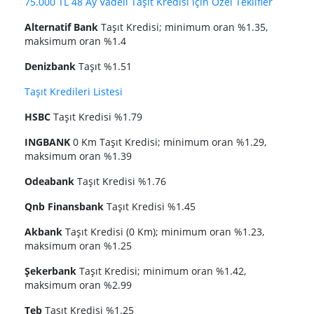
75.000 TL 48 Ay Vadeli Taşıt Kredisi için Özel Teklifler
Alternatif Bank
Taşıt Kredisi; minimum oran %1.35,
maksimum oran %1.4
Denizbank
Taşıt %1.51
Taşıt Kredileri Listesi
HSBC
Taşıt Kredisi %1.79
INGBANK
0 Km Taşıt Kredisi; minimum oran %1.29,
maksimum oran %1.39
Odeabank
Taşıt Kredisi %1.76
Qnb Finansbank
Taşıt Kredisi %1.45
Akbank
Taşıt Kredisi (0 Km); minimum oran %1.23,
maksimum oran %1.25
Şekerbank
Taşıt Kredisi; minimum oran %1.42,
maksimum oran %2.99
Teb
Taşıt Kredisi %1.25