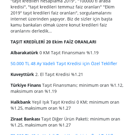
"taşıt kredileri hesaplama 2019", "100000 tl araba
kredisi", "taşıt kredileri temmuz faiz oranları" "Ekim
2019" taşıt kredileri faiz oranları", sorgulamalarını
internet üzerinden yapıyor. Biz de sizler için başta
kamu bankaları olmak üzere konut kredileri faiz
oranlarını derledik...
TAŞIT KREDİLERİ 20 Ekim FAİZ ORANLARI
Albarakatürk
0 KM Taşıt Finansmanı %1.19
50.000 TL 48 Ay Vadeli Taşıt Kredisi için Özel Teklifler
Kuveyttürk
2. El Taşıt Kredisi %1.21
Türkiye Finans
Taşıt Finansmanı; minimum oran %1.12,
maksimum oran %1.19
Halkbank
Yeşil Işık Taşıt Kredisi 0 KM; minimum oran
%1.25, maksimum oran %1.27
Ziraat Bankası
Taşıt Diğer Ürün Paketi; minimum oran
%1.25, maksimum oran %1.27