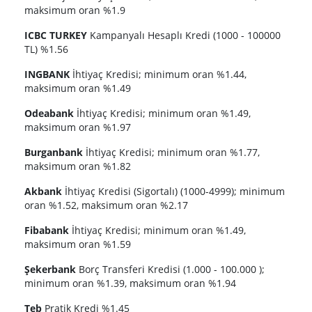
maksimum oran %1.9
ICBC TURKEY
Kampanyalı Hesaplı Kredi (1000 - 100000
TL) %1.56
INGBANK
İhtiyaç Kredisi; minimum oran %1.44,
maksimum oran %1.49
Odeabank
İhtiyaç Kredisi; minimum oran %1.49,
maksimum oran %1.97
Burganbank
İhtiyaç Kredisi; minimum oran %1.77,
maksimum oran %1.82
Akbank
İhtiyaç Kredisi (Sigortalı) (1000-4999); minimum
oran %1.52, maksimum oran %2.17
Fibabank
İhtiyaç Kredisi; minimum oran %1.49,
maksimum oran %1.59
Şekerbank
Borç Transferi Kredisi (1.000 - 100.000 );
minimum oran %1.39, maksimum oran %1.94
Teb
Pratik Kredi %1.45