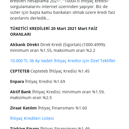
kredileri hesaplama 2021", "10000 tl ihtiyaç kredisi"
sorgulamalarını internet üzerinden yapıyor. Biz de
sizler için başta kamu bankaları olmak üzere kredi faiz
oranlarını derledik...
TÜKETİCİ KREDİLERİ 20 Mart 2021 Mart FAİZ
ORANLARI
Akbank Direkt
Direk Kredi (Sigortalı) (1000-4999);
minimum oran %1.55, maksimum oran %2.2
10.000 TL 36 Ay Vadeli İhtiyaç Kredisi için Özel Teklifler
CEPTETEB
Cepteteb İ̇hti̇yaç Kredi̇si̇ %1.45
Enpara
İhtiyaç Kredisi %1.69
Aktif Bank
İ̇htiyaç Kredisi; minimum oran %1.59,
maksimum oran %2.5
Ziraat Katılım
İhtiyaç Finansmanı %1.60
İhtiyaç Kredileri Listesi
Türkiye Finans
İ̇htiyaç Finansmanı %1.49