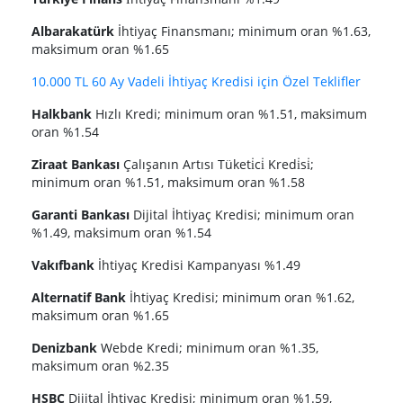
Albarakatürk
İhtiyaç Finansmanı; minimum oran %1.63,
maksimum oran %1.65
10.000 TL 60 Ay Vadeli İhtiyaç Kredisi için Özel Teklifler
Halkbank
Hızlı Kredi; minimum oran %1.51, maksimum
oran %1.54
Ziraat Bankası
Çalışanın Artısı Tüketi̇ci̇ Kredi̇si̇;
minimum oran %1.51, maksimum oran %1.58
Garanti Bankası
Dijital İhtiyaç Kredisi; minimum oran
%1.49, maksimum oran %1.54
Vakıfbank
İhtiyaç Kredisi Kampanyası %1.49
Alternatif Bank
İhtiyaç Kredisi; minimum oran %1.62,
maksimum oran %1.65
Denizbank
Webde Kredi; minimum oran %1.35,
maksimum oran %2.35
HSBC
Dijital İhtiyaç Kredisi; minimum oran %1.59,