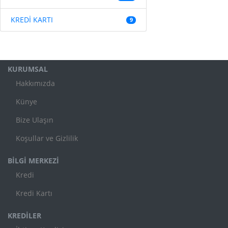
KREDİ KARTI
9
KURUMSAL
Hakkımızda
Künye
Bize Ulaşın
Koşullar ve Gizlilik
BİLGİ MERKEZİ
Kredi
Kredi Kartı
KREDİLER