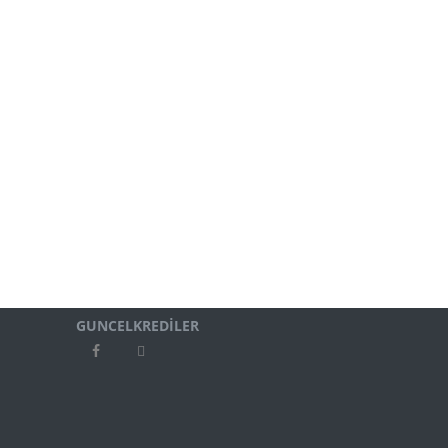
GUNCELKREDİLER