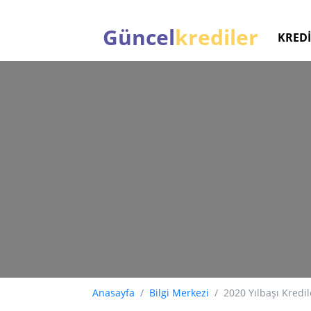
Güncel
krediler
KREDİ
Anasayfa
Bilgi Merkezi
2020 Yılbaşı Kredil