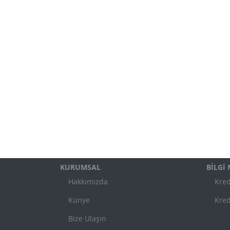
KURUMSAL
BİLGİ
Hakkımızda
Kred
Künye
Kred
Bize Ulaşın