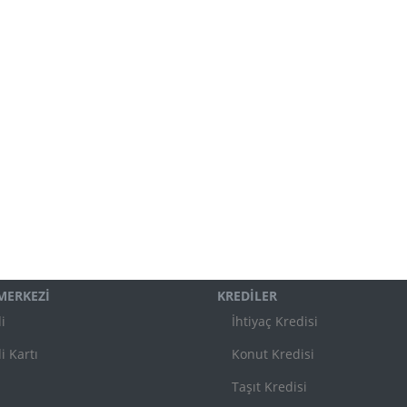
 MERKEZİ
KREDİLER
i
İhtiyaç Kredisi
i Kartı
Konut Kredisi
Taşıt Kredisi