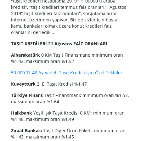
"taşıt kredileri hesaplama 2019", "100000 tl araba
kredisi", "taşıt kredileri temmuz faiz oranları" "Ağustos
2019" taşıt kredileri faiz oranları", sorgulamalarını
internet üzerinden yapıyor. Biz de sizler için başta
kamu bankaları olmak üzere konut kredileri faiz
oranlarını derledik...
TAŞIT KREDİLERİ 21 Ağustos FAİZ ORANLARI
Albarakatürk
0 KM Taşıt Finansmanı; minimum oran
%1.42, maksimum oran %1.52
50.000 TL 48 Ay Vadeli Taşıt Kredisi için Özel Teklifler
Kuveyttürk
2. El Taşıt Kredisi %1.47
Türkiye Finans
Taşıt Finansmanı; minimum oran %1.57,
maksimum oran %1.64
Halkbank
Yeşil Işık Taşıt Kredisi 0 KM; minimum oran
%1.48, maksimum oran %1.49
Ziraat Bankası
Taşıt Diğer Ürün Paketi; minimum oran
%1.43, maksimum oran %1.45