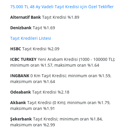
75.000 TL 48 Ay Vadeli Taşıt Kredisi için Özel Teklifler
Alternatif Bank
Taşıt Kredisi %1.89
Denizbank
Taşıt %1.69
Taşıt Kredileri Listesi
HSBC
Taşıt Kredisi %2.09
ICBC TURKEY
Yeni Arabam Kredisi (1000 - 100000 TL);
minimum oran %1.57, maksimum oran %1.64
INGBANK
0 Km Taşıt Kredisi; minimum oran %1.59,
maksimum oran %1.64
Odeabank
Taşıt Kredisi %2.18
Akbank
Taşıt Kredisi (0 Km); minimum oran %1.79,
maksimum oran %1.91
Şekerbank
Taşıt Kredisi; minimum oran %1.84,
maksimum oran %2.99