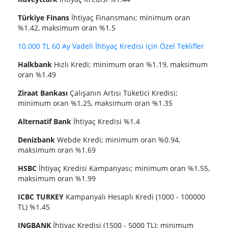
Türkiye Finans
İhtiyaç Finansmanı; minimum oran
%1.42, maksimum oran %1.5
10.000 TL 60 Ay Vadeli İhtiyaç Kredisi için Özel Teklifler
Halkbank
Hızlı Kredi; minimum oran %1.19, maksimum
oran %1.49
Ziraat Bankası
Çalışanın Artısı Tüketici Kredisi;
minimum oran %1.25, maksimum oran %1.35
Alternatif Bank
İhtiyaç Kredisi %1.4
Denizbank
Webde Kredi; minimum oran %0.94,
maksimum oran %1.69
HSBC
İhtiyaç Kredisi Kampanyası; minimum oran %1.55,
maksimum oran %1.99
ICBC TURKEY
Kampanyalı Hesaplı Kredi (1000 - 100000
TL) %1.45
INGBANK
İhtiyaç Kredisi (1500 - 5000 TL); minimum