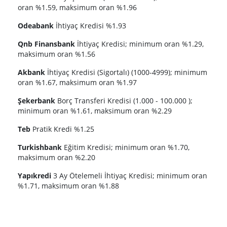
oran %1.59, maksimum oran %1.96
Odeabank
İhtiyaç Kredisi %1.93
Qnb Finansbank
İhtiyaç Kredisi; minimum oran %1.29,
maksimum oran %1.56
Akbank
İhtiyaç Kredisi (Sigortalı) (1000-4999); minimum
oran %1.67, maksimum oran %1.97
Şekerbank
Borç Transferi Kredisi (1.000 - 100.000 );
minimum oran %1.61, maksimum oran %2.29
Teb
Pratik Kredi %1.25
Turkishbank
Eğitim Kredisi; minimum oran %1.70,
maksimum oran %2.20
Yapıkredi
3 Ay Ötelemeli İhtiyaç Kredisi; minimum oran
%1.71, maksimum oran %1.88