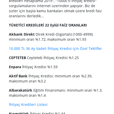
kredileri hesaplama 2019", "10000 tl ihtiyaç kredisi"
sorgulamalarını internet üzerinden yapıyor. Biz de
sizler için başta kamu bankaları olmak üzere kredi faiz
oranlarını derledik...
TÜKETİCİ KREDİLERİ 22 Eylül FAİZ ORANLARI
Akbank Direkt
Direk Kredi (Sigortalı) (1000-4999);
minimum oran %1.72, maksimum oran %1.93
10.000 TL 36 Ay Vadeli İhtiyaç Kredisi için Özel Teklifler
CEPTETEB
Cepteteb İhtiyaç Kredisi %1.25
Enpara
İhtiyaç Kredisi %1.59
Aktif Bank
İhtiyaç Kredisi; minimum oran %2.39,
maksimum oran %3.2
Albarakatürk
Eğitim Finansmanı; minimum oran %1.3,
maksimum oran %1.4
İhtiyaç Kredileri Listesi
Kuveyttürk
İhtiyaç Kredisi %1.44