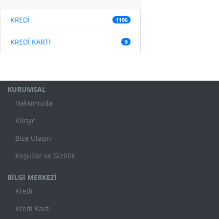
KREDİ
1196
KREDİ KARTI
9
KURUMSAL
Hakkımızda
Künye
Bize Ulaşın
Koşullar ve Gizlilik
BİLGİ MERKEZİ
Kredi
Kredi Kartı