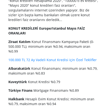
"konut kredileri hesaplama 2020", "100000 tl ev kredisi",
"Mayıs 2020" konut kredileri faiz oranları",
sorgulamalarını internet üzerinden yapıyor. Biz de
sizler için başta kamu bankaları olmak üzere konut
kredileri faiz oranlarını derledik...
KONUT KREDİLERİ Europe/Istanbul Mayıs FAİZ
ORANLARI
Ziraat Katılım
Konut Finansmanı Kampanya Paketi (0-
500.000 TL); minimum oran %0.94, maksimum oran
%0.99
100.000 TL 72 Ay Vadeli Konut Kredisi için Özel Teklifler
Albarakatürk
Konut Fi̇nansmanı; minimum oran %0.79,
maksimum oran %0.83
Kuveyttürk
Konut Kredisi %0.79
Türkiye Finans
Mortgage Finansmanı %0.89
Halkbank
Hesaplı Evim Konut Kredisi; minimum oran
%0.79, maksimum oran %0.94