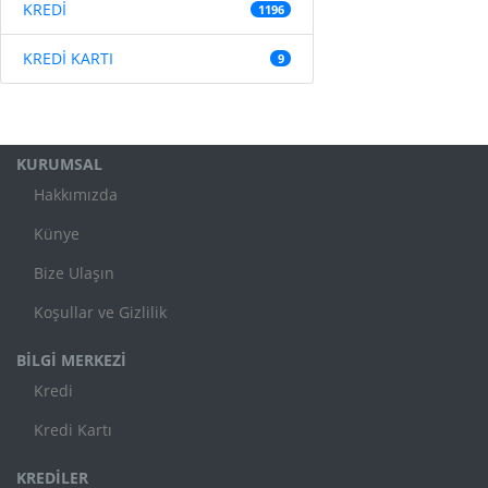
KREDİ
1196
KREDİ KARTI
9
KURUMSAL
Hakkımızda
Künye
Bize Ulaşın
Koşullar ve Gizlilik
BİLGİ MERKEZİ
Kredi
Kredi Kartı
KREDİLER