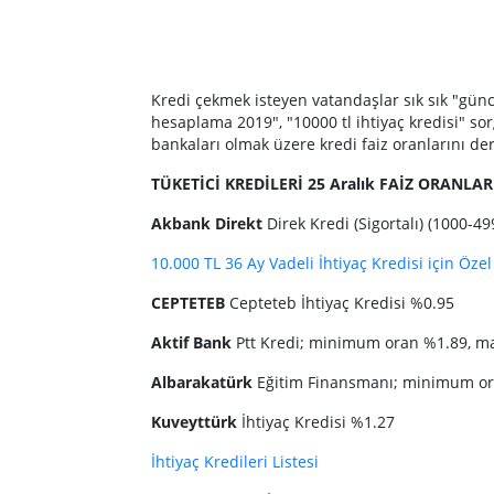
Kredi çekmek isteyen vatandaşlar sık sık "güncel 
hesaplama 2019", "10000 tl ihtiyaç kredisi" so
bankaları olmak üzere kredi faiz oranlarını derl
TÜKETİCİ KREDİLERİ 25 Aralık FAİZ ORANLAR
Akbank Direkt
Direk Kredi (Sigortalı) (1000
10.000 TL 36 Ay Vadeli İhtiyaç Kredisi için Özel 
CEPTETEB
Cepteteb İhtiyaç Kredisi %0.95
Aktif Bank
Ptt Kredi; minimum oran %1.89, 
Albarakatürk
Eğitim Finansmanı; minimum o
Kuveyttürk
İhtiyaç Kredisi %1.27
İhtiyaç Kredileri Listesi