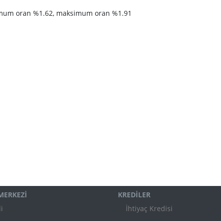
inimum oran %1.62, maksimum oran %1.91
 MERKEZİ
KREDİLER
i
İhtiyaç Kredisi