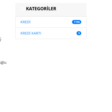
KATEGORİLER
KREDİ
1196
KREDİ KARTI
9
ş
oğlu