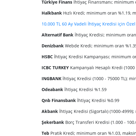
Türkiye Finans
İhtiyaç Finansmanı; minimum 
Halkbank
Hızlı Kredi; minimum oran %1.19,
10.000 TL 60 Ay Vadeli İhtiyaç Kredisi için Özel 
Alternatif Bank
İhtiyaç Kredisi; minimum ora
Denizbank
Webde Kredi; minimum oran %1.3
HSBC
İhtiyaç Kredisi Kampanyası; minimum 
ICBC TURKEY
Kampanyalı Hesaplı Kredi (1000 
INGBANK
İhtiyaç Kredisi (1000 - 75000 TL);
Odeabank
İhtiyaç Kredisi %1.59
Qnb Finansbank
İhtiyaç Kredisi %0.99
Akbank
İhtiyaç Kredisi (Sigortalı) (1000-49
Şekerbank
Borç Transferi Kredisi (1.000 - 1
Teb
Pratik Kredi; minimum oran %1.03, maks