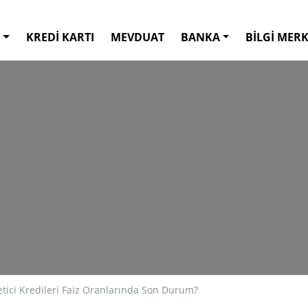
KREDİ KARTI
MEVDUAT
BANKA
BİLGİ MERK
etici Kredileri Faiz Oranlarında Son Durum?