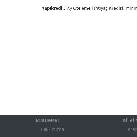
Yapıkredi
3 Ay Ötelemeli İhtiyaç Kredisi; m
KURUMSAL
BİLGİ
Hakkımızda
Kred