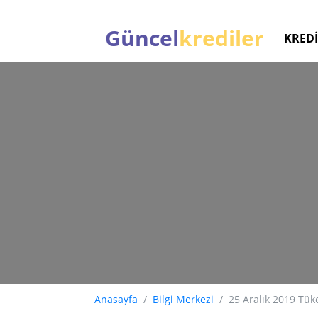
Güncel
krediler
KREDİ
Anasayfa
Bilgi Merkezi
25 Aralık 2019 Tük