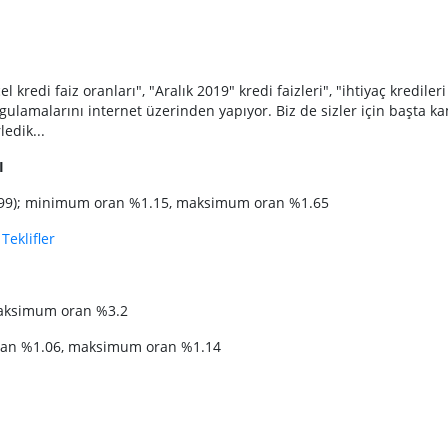
kredi faiz oranları", "Aralık 2019" kredi faizleri", "ihtiyaç kredileri
rgulamalarını internet üzerinden yapıyor. Biz de sizler için başta k
edik...
I
-4999); minimum oran %1.15, maksimum oran %1.65
Teklifler
maksimum oran %3.2
ran %1.06, maksimum oran %1.14