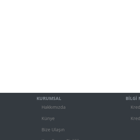
KURUMSAL
BİLGİ
Hakkımızda
Kred
Künye
Kred
Bize Ulaşın