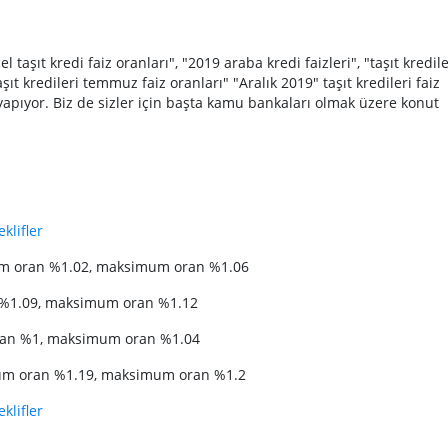
taşıt kredi faiz oranları", "2019 araba kredi faizleri", "taşıt kredile
ıt kredileri temmuz faiz oranları" "Aralık 2019" taşıt kredileri faiz
yapıyor. Biz de sizler için başta kamu bankaları olmak üzere konut
klifler
m oran %1.02, maksimum oran %1.06
n %1.09, maksimum oran %1.12
ran %1, maksimum oran %1.04
imum oran %1.19, maksimum oran %1.2
klifler