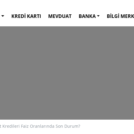
KREDİ KARTI
MEVDUAT
BANKA
BİLGİ MERK
ıt Kredileri Faiz Oranlarında Son Durum?