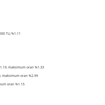
000 TL) %1.11
%1.19, maksimum oran %1.33
9, maksimum oran %2.99
imum oran %1.15