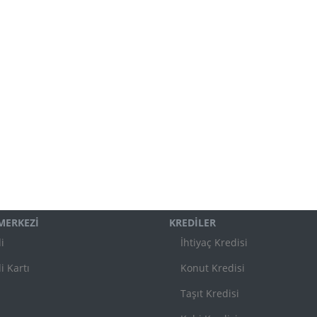
 MERKEZİ
KREDİLER
i
İhtiyaç Kredisi
i Kartı
Konut Kredisi
Taşıt Kredisi