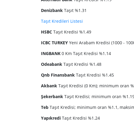
Denizbank
Taşıt %1.31
Taşıt Kredileri Listesi
HSBC
Taşıt Kredisi %1.49
ICBC TURKEY
Yeni Arabam Kredisi (1000 - 100
INGBANK
0 Km Taşıt Kredisi %1.14
Odeabank
Taşıt Kredisi %1.48
Qnb Finansbank
Taşıt Kredisi %1.45
Akbank
Taşıt Kredisi (0 Km); minimum oran 
Şekerbank
Taşıt Kredisi; minimum oran %1.1
Teb
Taşıt Kredisi; minimum oran %1.1, maks
Yapıkredi
Taşıt Kredisi %1.24