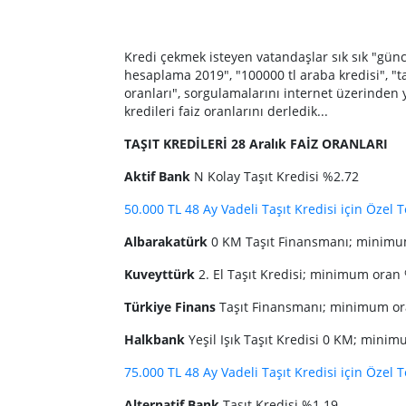
Kredi çekmek isteyen vatandaşlar sık sık "güncel 
hesaplama 2019", "100000 tl araba kredisi", "taş
oranları", sorgulamalarını internet üzerinden 
kredileri faiz oranlarını derledik...
TAŞIT KREDİLERİ 28 Aralık FAİZ ORANLARI
Aktif Bank
N Kolay Taşıt Kredisi %2.72
50.000 TL 48 Ay Vadeli Taşıt Kredisi için Özel Te
Albarakatürk
0 KM Taşıt Finansmanı; minimu
Kuveyttürk
2. El Taşıt Kredisi; minimum ora
Türkiye Finans
Taşıt Finansmanı; minimum o
Halkbank
Yeşil Işık Taşıt Kredisi 0 KM; min
75.000 TL 48 Ay Vadeli Taşıt Kredisi için Özel Te
Alternatif Bank
Taşıt Kredisi %1.19