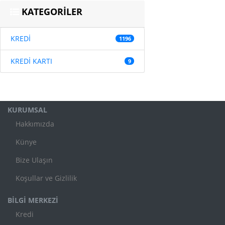
KATEGORİLER
KREDİ
1196
KREDİ KARTI
9
KURUMSAL
Hakkımızda
Künye
Bize Ulaşın
Koşullar ve Gizlilik
BİLGİ MERKEZİ
Kredi