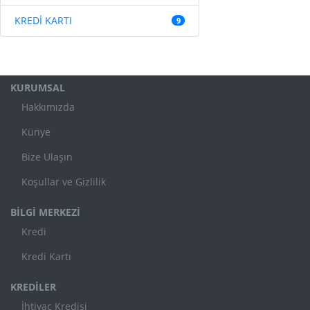
KREDİ KARTI
9
KURUMSAL
Hakkımızda
Künye
Bize Ulaşın
Koşullar ve Gizlilik
BİLGİ MERKEZİ
Kredi
Kredi Kartı
KREDİLER
İhtiyaç Kredisi