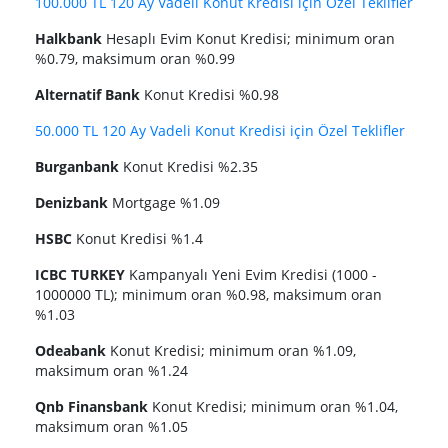
100.000 TL 120 Ay Vadeli Konut Kredisi için Özel Teklifler
Halkbank
Hesaplı Evim Konut Kredisi; minimum oran
%0.79, maksimum oran %0.99
Alternatif Bank
Konut Kredisi %0.98
50.000 TL 120 Ay Vadeli Konut Kredisi için Özel Teklifler
Burganbank
Konut Kredisi %2.35
Denizbank
Mortgage %1.09
HSBC
Konut Kredisi %1.4
ICBC TURKEY
Kampanyalı Yeni Evim Kredisi (1000 -
1000000 TL); minimum oran %0.98, maksimum oran
%1.03
Odeabank
Konut Kredisi; minimum oran %1.09,
maksimum oran %1.24
Qnb Finansbank
Konut Kredisi; minimum oran %1.04,
maksimum oran %1.05