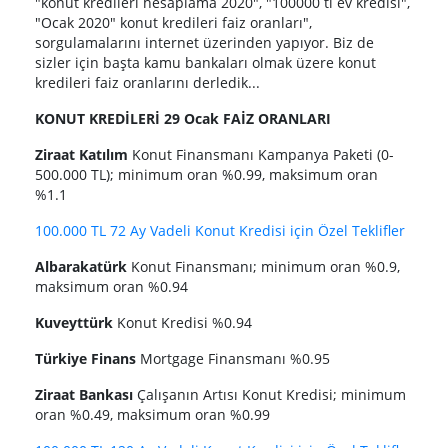
"konut kredileri hesaplama 2020", "100000 tl ev kredisi",
"Ocak 2020" konut kredileri faiz oranları",
sorgulamalarını internet üzerinden yapıyor. Biz de
sizler için başta kamu bankaları olmak üzere konut
kredileri faiz oranlarını derledik...
KONUT KREDİLERİ 29 Ocak FAİZ ORANLARI
Ziraat Katılım
Konut Finansmanı Kampanya Paketi (0-
500.000 TL); minimum oran %0.99, maksimum oran
%1.1
100.000 TL 72 Ay Vadeli Konut Kredisi için Özel Teklifler
Albarakatürk
Konut Finansmanı; minimum oran %0.9,
maksimum oran %0.94
Kuveyttürk
Konut Kredisi %0.94
Türkiye Finans
Mortgage Finansmanı %0.95
Ziraat Bankası
Çalışanın Artısı Konut Kredisi; minimum
oran %0.49, maksimum oran %0.99