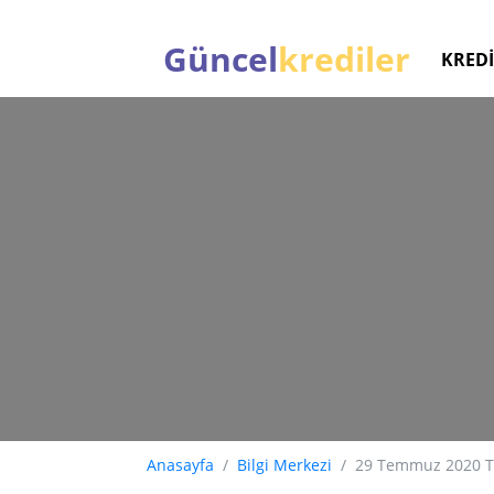
Güncel
krediler
KREDİ
Anasayfa
Bilgi Merkezi
29 Temmuz 2020 Tü