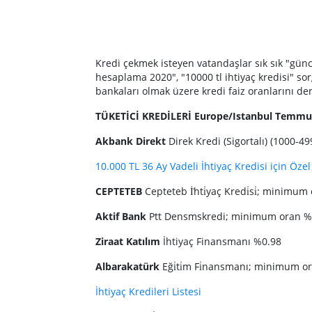
Kredi çekmek isteyen vatandaşlar sık sık "güncel
hesaplama 2020", "10000 tl ihtiyaç kredisi" so
bankaları olmak üzere kredi faiz oranlarını derl
TÜKETİCİ KREDİLERİ Europe/Istanbul Temm
Akbank Direkt
Direk Kredi (Sigortalı) (1000
10.000 TL 36 Ay Vadeli İhtiyaç Kredisi için Özel 
CEPTETEB
Cepteteb İ̇hti̇yaç Kredi̇si̇; minim
Aktif Bank
Ptt Densmskredi; minimum oran %
Ziraat Katılım
İhtiyaç Finansmanı %0.98
Albarakatürk
Eği̇ti̇m Fi̇nansmanı; minimum 
İhtiyaç Kredileri Listesi