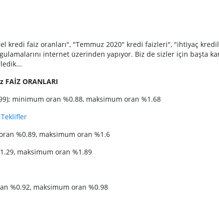
 kredi faiz oranları", "Temmuz 2020" kredi faizleri", "ihtiyaç kredil
rgulamalarını internet üzerinden yapıyor. Biz de sizler için başta k
edik...
uz FAİZ ORANLARI
-4999); minimum oran %0.88, maksimum oran %1.68
Teklifler
um oran %0.89, maksimum oran %1.6
1.29, maksimum oran %1.89
oran %0.92, maksimum oran %0.98