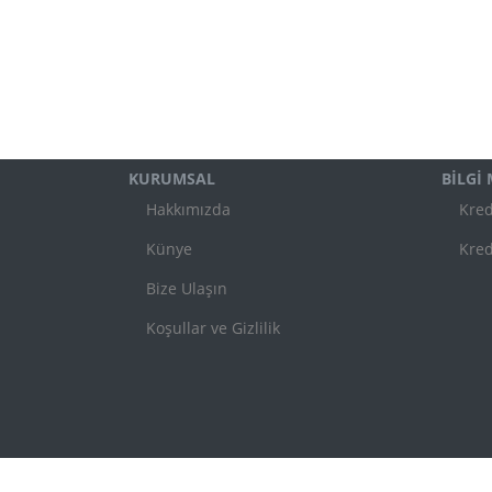
KURUMSAL
BİLGİ
Hakkımızda
Kred
Künye
Kred
Bize Ulaşın
Koşullar ve Gizlilik