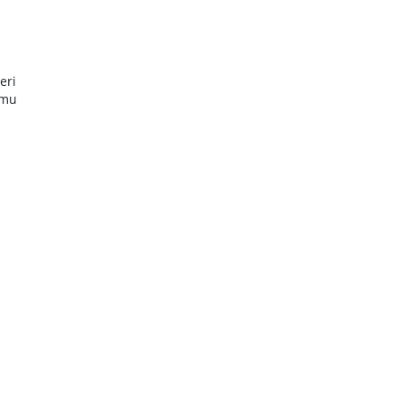
eri
amu