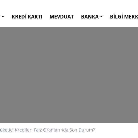
KREDİ KARTI
MEVDUAT
BANKA
BİLGİ MERK
ketici Kredileri Faiz Oranlarında Son Durum?