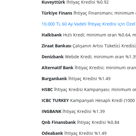
Kuveyttürk
İhtiyaç Kredisi %0.92
Türkiye Finans
İ̇htiyaç Finansmanı; minimum
10.000 TL 60 Ay Vadeli İhtiyaç Kredisi için Özel 
Halkbank
Hızlı Kredi; minimum oran %0.64,
Ziraat Bankası
Çalışanın Artısı Tüketi̇ci̇ Kre
Denizbank
Webde Kredi; minimum oran %1.3
Alternatif Bank
İhtiyaç Kredisi; minimum ora
Burganbank
İhtiyaç Kredisi %1.49
HSBC
İhtiyaç Kredisi Kampanyası; minimum 
ICBC TURKEY
Kampanyalı Hesaplı Kredi (1000
INGBANK
İhtiyaç Kredisi %1.39
Qnb Finansbank
İhtiyaç Kredisi %0.84
Odeabank
İhtiyaç Kredisi %1.49