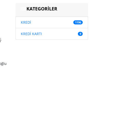
KATEGORİLER
KREDİ
1196
KREDİ KARTI
9
ş
oğlu