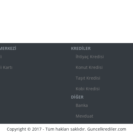
 MERKEZİ
KREDİLER
i
İhtiyaç Kredisi
i Kartı
Konut Kredisi
Taşıt Kredisi
Kobi Kredisi
DİĞER
Banka
Mevduat
Copyright © 2017 - Tüm hakları saklıdır. Guncelkrediler.com