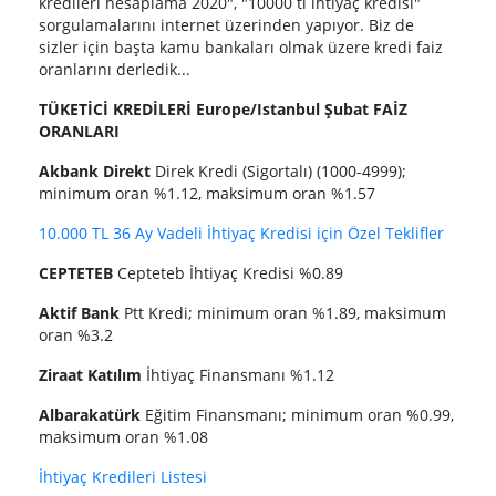
kredileri hesaplama 2020", "10000 tl ihtiyaç kredisi"
sorgulamalarını internet üzerinden yapıyor. Biz de
sizler için başta kamu bankaları olmak üzere kredi faiz
oranlarını derledik...
TÜKETİCİ KREDİLERİ Europe/Istanbul Şubat FAİZ
ORANLARI
Akbank Direkt
Direk Kredi (Sigortalı) (1000-4999);
minimum oran %1.12, maksimum oran %1.57
10.000 TL 36 Ay Vadeli İhtiyaç Kredisi için Özel Teklifler
CEPTETEB
Cepteteb İhtiyaç Kredisi %0.89
Aktif Bank
Ptt Kredi; minimum oran %1.89, maksimum
oran %3.2
Ziraat Katılım
İhtiyaç Finansmanı %1.12
Albarakatürk
Eğitim Finansmanı; minimum oran %0.99,
maksimum oran %1.08
İhtiyaç Kredileri Listesi