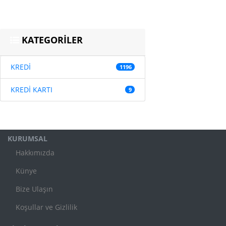
KATEGORİLER
KREDİ
1196
KREDİ KARTI
9
KURUMSAL
Hakkımızda
Künye
Bize Ulaşın
Koşullar ve Gizlilik