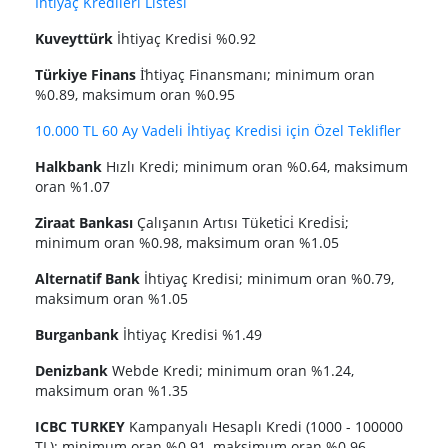
İhtiyaç Kredileri Listesi
Kuveyttürk
İhtiyaç Kredisi %0.92
Türkiye Finans
İ̇htiyaç Finansmanı; minimum oran
%0.89, maksimum oran %0.95
10.000 TL 60 Ay Vadeli İhtiyaç Kredisi için Özel Teklifler
Halkbank
Hızlı Kredi; minimum oran %0.64, maksimum
oran %1.07
Ziraat Bankası
Çalışanın Artısı Tüketi̇ci̇ Kredi̇si̇;
minimum oran %0.98, maksimum oran %1.05
Alternatif Bank
İhtiyaç Kredisi; minimum oran %0.79,
maksimum oran %1.05
Burganbank
İhtiyaç Kredisi %1.49
Denizbank
Webde Kredi; minimum oran %1.24,
maksimum oran %1.35
ICBC TURKEY
Kampanyalı Hesaplı Kredi (1000 - 100000
TL); minimum oran %0.91, maksimum oran %0.96