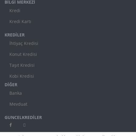
BİLGİ MERKEZİ
Kredi
Kredi Kartı
KREDİLER
İhtiyaç Kredisi
Konut Kredisi
Taşıt Kredisi
Kobi Kredisi
DİĞER
Banka
Mevduat
GUNCELKREDİLER