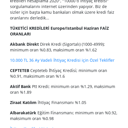
kredileri hesaplama 2020", "10000 tl ihtiyaç kredisi"
sorgulamalarını internet üzerinden yapıyor. Biz de
sizler için başta kamu bankaları olmak üzere kredi faiz
oranlarını derledik...
TÜKETİCİ KREDİLERİ Europe/Istanbul Haziran FAİZ
ORANLARI
Akbank Direkt
Direk Kredi (Sigortalı) (1000-4999);
minimum oran %0.83, maksimum oran %1.62
10.000 TL 36 Ay Vadeli İhtiyaç Kredisi için Özel Teklifler
CEPTETEB
Cepteteb İ̇hti̇yaç Kredi̇si̇; minimum oran
%0.91, maksimum oran %1.6
Aktif Bank
Ptt Kredi; minimum oran %1.29, maksimum
oran %1.89
Ziraat Katılım
İhtiyaç Finansmanı %1.05
Albarakatürk
Eği̇ti̇m Fi̇nansmanı; minimum oran %0.92,
maksimum oran %0.98