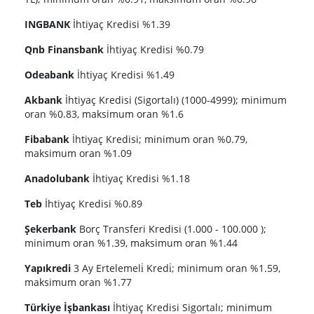
INGBANK
İhtiyaç Kredisi %1.39
Qnb Finansbank
İhtiyaç Kredisi %0.79
Odeabank
İhtiyaç Kredisi %1.49
Akbank
İhtiyaç Kredisi (Sigortalı) (1000-4999); minimum
oran %0.83, maksimum oran %1.6
Fibabank
İhtiyaç Kredisi; minimum oran %0.79,
maksimum oran %1.09
Anadolubank
İhtiyaç Kredisi %1.18
Teb
İhtiyaç Kredisi %0.89
Şekerbank
Borç Transferi Kredisi (1.000 - 100.000 );
minimum oran %1.39, maksimum oran %1.44
Yapıkredi
3 Ay Ertelemeli̇ Kredi̇; minimum oran %1.59,
maksimum oran %1.77
Türkiye İşbankası
İhtiyaç Kredisi Sigortalı; minimum