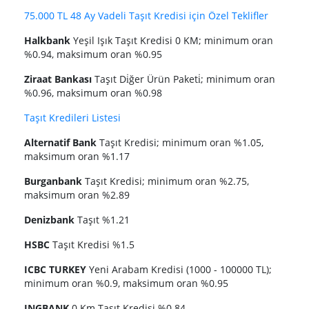
75.000 TL 48 Ay Vadeli Taşıt Kredisi için Özel Teklifler
Halkbank
Yeşil Işık Taşıt Kredisi 0 KM; minimum oran
%0.94, maksimum oran %0.95
Ziraat Bankası
Taşıt Di̇ğer Ürün Paketi̇; minimum oran
%0.96, maksimum oran %0.98
Taşıt Kredileri Listesi
Alternatif Bank
Taşıt Kredisi; minimum oran %1.05,
maksimum oran %1.17
Burganbank
Taşıt Kredisi; minimum oran %2.75,
maksimum oran %2.89
Denizbank
Taşıt %1.21
HSBC
Taşıt Kredisi %1.5
ICBC TURKEY
Yeni Arabam Kredisi (1000 - 100000 TL);
minimum oran %0.9, maksimum oran %0.95
INGBANK
0 Km Taşıt Kredisi %0.84