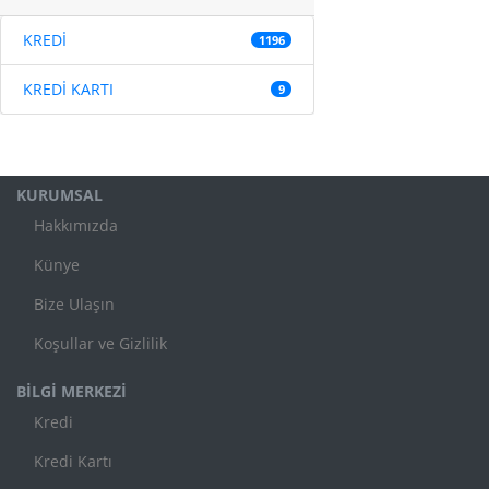
KREDİ
1196
KREDİ KARTI
9
KURUMSAL
Hakkımızda
Künye
Bize Ulaşın
Koşullar ve Gizlilik
BİLGİ MERKEZİ
Kredi
Kredi Kartı