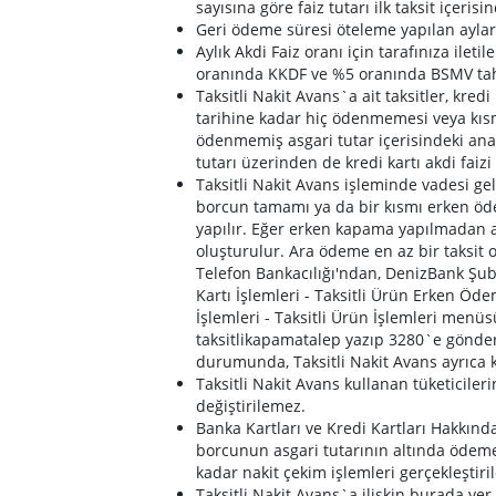
sayısına göre faiz tutarı ilk taksit içerisin
Geri ödeme süresi öteleme yapılan aylar d
Aylık Akdi Faiz oranı için tarafınıza ile
oranında KKDF ve %5 oranında BSMV tahs
Taksitli Nakit Avans`a ait taksitler, kre
tarihine kadar hiç ödenmemesi veya k
ödenmemiş asgari tutar içerisindeki ana
tutarı üzerinden de kredi kartı akdi faizi
Taksitli Nakit Avans işleminde vadesi g
borcun tamamı ya da bir kısmı erken öde
yapılır. Eğer erken kapama yapılmadan a
oluşturulur. Ara ödeme en az bir taksit
Telefon Bankacılığı'ndan, DenizBank Şub
Kartı İşlemleri - Taksitli Ürün Erken 
İşlemleri - Taksitli Ürün İşlemleri menüs
taksitlikapamatalep yazıp 3280`e gönderer
durumunda, Taksitli Nakit Avans ayrıca
Taksitli Nakit Avans kullanan tüketiciler
değiştirilemez.
Banka Kartları ve Kredi Kartları Hakkın
borcunun asgari tutarının altında ödem
kadar nakit çekim işlemleri gerçekleştiri
Taksitli Nakit Avans`a ilişkin burada 