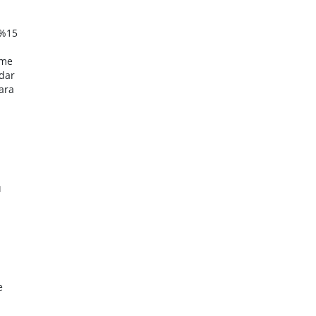
 %15
eme
dar
ara
ı
e