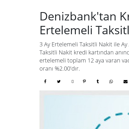
Denizbank'tan Kr
Ertelemeli Taksitl
3 Ay Ertelemeli Taksitli Nakit ile Ay
Taksitli Nakit kredi kartından anın
ertelemeli toplam 12 aya varan vade
oranı %2.00'dır.