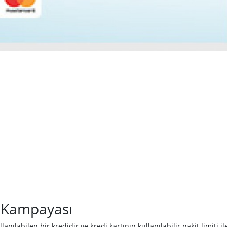
it Kampayası
anılabilen bir kredidir ve kredi kartının kullanılabilir nakit limiti il