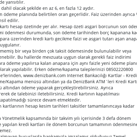
de yansıtılır.
ahil olacak şekilde en az 6, en fazla 12 aydır.
tilen ödeme planında belirtilen oran geçerlidir. Faiz üzerinden ayrıca
il edilir.
di kartı hesap özetinde yer alır. Hesap özeti asgari borcunun son öd
ısmi ödenmesi durumunda, son ödeme tarihinden borç kapanana ka
para üzerinden kredi kartı gecikme faizi ve asgari tutarı aşan anap
 uygulanır.
elmemiş bir veya birden çok taksit ödemesinde bulunulabilir veya
nebilir. Bu hallerde mevzuata uygun olarak gerekli faiz indirimi
ra ödeme yapılırsa kalan anapara için aynı faizle yeni ödeme planı
 olarak yapılabilir. Erken ödeme/kapama taleplerinizi 08502220800
e'lerinden, www.denizbank.com Internet Bankacılığı Kartlar - Kredi
Ödeme/Kapama menüsü altından ya da DenizBank ATM`leri Kredi Kart
ü altından ödeme yaparak gerçekleştirebilirsiniz. Ayrıca
ek de talebinizi iletebilirsiniz. Kredi kartının kapatılması
 kapatılmadığı sürece devam etmektedir.
in kartlarının hesap kesim tarihleri taksitler tamamlanıncaya kadar
da Yönetmelik kapsamında bir takvim yılı içerisinde 3 defa dönem
e yapılan kredi kartları ile dönem borcunun tamamının ödenmesin
lemez.
yer almayan hususlarda bankamızla imzalamış olduğunuz Temel