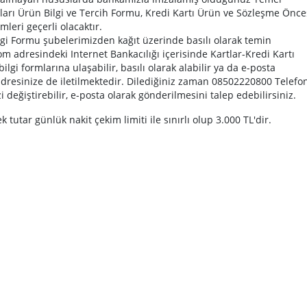
ları Ürün Bilgi ve Tercih Formu, Kredi Kartı Ürün ve Sözleşme Önce
leri geçerli olacaktır.
ilgi Formu şubelerimizden kağıt üzerinde basılı olarak temin
m adresindeki Internet Bankacılığı içerisinde Kartlar-Kredi Kartı
 bilgi formlarına ulaşabilir, basılı olarak alabilir ya da e-posta
a adresinize de iletilmektedir. Dilediğiniz zaman 08502220800 Telefo
i değiştirebilir, e-posta olarak gönderilmesini talep edebilirsiniz.
tutar günlük nakit çekim limiti ile sınırlı olup 3.000 TL'dir.
.