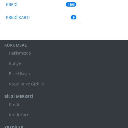
KREDİ
1196
KREDİ KARTI
9
KURUMSAL
Hakkımızda
Künye
Bize Ulaşın
Koşullar ve Gizlilik
BİLGİ MERKEZİ
Kredi
Kredi Kartı
KREDİLER