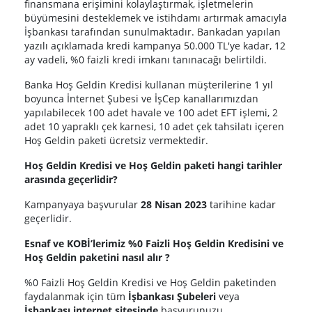
finansmana erişimini kolaylaştırmak, işletmelerin
büyümesini desteklemek ve istihdamı artırmak amacıyla
İşbankası tarafından sunulmaktadır. Bankadan yapılan
yazılı açıklamada kredi kampanya 50.000 TL'ye kadar, 12
ay vadeli, %0 faizli kredi imkanı tanınacağı belirtildi.
Banka Hoş Geldin Kredisi kullanan müşterilerine 1 yıl
boyunca İnternet Şubesi ve İşCep kanallarımızdan
yapılabilecek 100 adet havale ve 100 adet EFT işlemi, 2
adet 10 yapraklı çek karnesi, 10 adet çek tahsilatı içeren
Hoş Geldin paketi ücretsiz vermektedir.
Hoş Geldin Kredisi ve Hoş Geldin paketi hangi tarihler
arasında geçerlidir?
Kampanyaya başvurular
28 Nisan
2023
tarihine kadar
geçerlidir.
Esnaf ve KOBİ’lerimiz %0 Faizli Hoş Geldin Kredisini ve
Hoş Geldin paketini nasıl alır ?
%0 Faizli Hoş Geldin Kredisi ve Hoş Geldin paketinden
faydalanmak için tüm
İşbankası Şubeleri
veya
İşbankası internet sitesinde
başvurunuzu