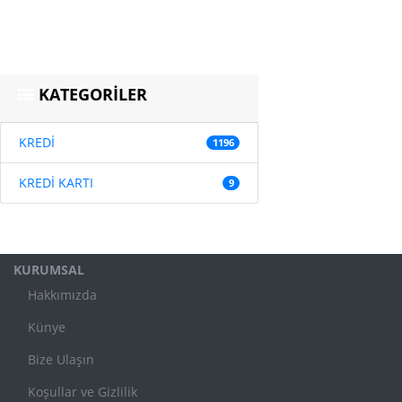
KATEGORİLER
KREDİ
1196
KREDİ KARTI
9
KURUMSAL
Hakkımızda
Künye
Bize Ulaşın
Koşullar ve Gizlilik