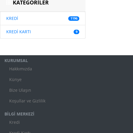
KATEGORİLER
KREDİ
1196
KREDİ KARTI
9
KURUMSAL
Hakkımızda
Künye
Bize Ulaşın
Koşullar ve Gizlilik
BİLGİ MERKEZİ
Kredi
Kredi Kartı