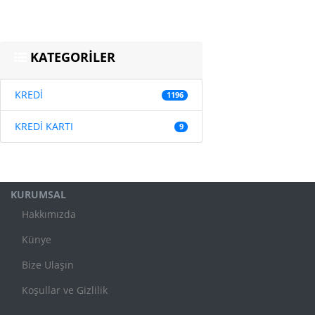
KATEGORİLER
KREDİ
1196
KREDİ KARTI
9
KURUMSAL
Hakkımızda
Künye
Bize Ulaşın
Koşullar ve Gizlilik