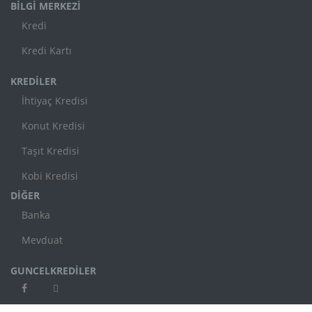
BİLGİ MERKEZİ
Kredi
Kredi Kartı
KREDİLER
İhtiyaç Kredisi
Konut Kredisi
Taşıt Kredisi
Kobi Kredisi
DİĞER
Banka
Mevduat
GUNCELKREDİLER