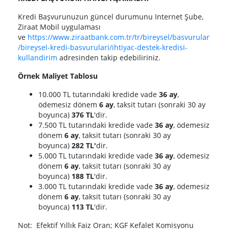
Kredi Başvurunuzun güncel durumunu Internet Şube,
Ziraat Mobil uygulaması
ve
https://www.ziraatbank.com.tr/tr/bireysel/basvurular
/bireysel-kredi-basvurulari/ihtiyac-destek-kredisi-
kullandirim
adresinden takip edebiliriniz.
Örnek Maliyet Tablosu
10.000 TL tutarındaki kredide vade
36 ay
,
ödemesiz dönem
6 ay
, taksit tutarı (sonraki 30 ay
boyunca)
376 TL
'dir.
7.500 TL tutarındaki kredide vade
36 ay
, ödemesiz
dönem
6 ay
, taksit tutarı (sonraki 30 ay
boyunca)
282 TL'
dir.
5.000 TL tutarındaki kredide vade
36 ay
, ödemesiz
dönem
6 ay
, taksit tutarı (sonraki 30 ay
boyunca)
188 TL
'dir.
3.000 TL tutarındaki kredide vade
36 ay
, ödemesiz
dönem
6 ay
, taksit tutarı (sonraki 30 ay
boyunca)
113 TL
'dir.
Not: Efektif Yıllık Faiz Oran; KGF Kefalet Komisyonu