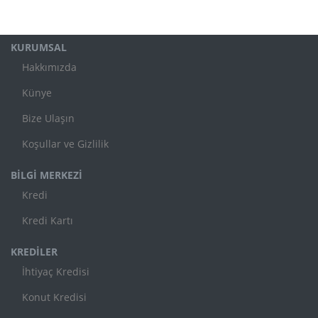
KURUMSAL
Hakkımızda
Künye
Bize Ulaşın
Koşullar ve Gizlilik
BİLGİ MERKEZİ
Kredi
Kredi Kartı
KREDİLER
İhtiyaç Kredisi
Konut Kredisi