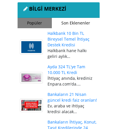
BİLGİ MERKEZİ
Popüler
Son Eklenenler
Halkbank 10 Bin TL
Bireysel Temel İhtiyaç
Destek Kredisi
Halkbank hane halkı
geliri aylık…
Ayda 324 TL'ye Tam
10.000 TL Kredi
İhtiyaç anında, krediniz
Enpara.com'da.…
Bankaların 21 Nisan
güncel kredi faiz oranları!
Ev, araba ve ihtiyaç
kredisi alacak…
Bankaların İhtiyaç, Konut,
Taşıt Kredilerinde 24