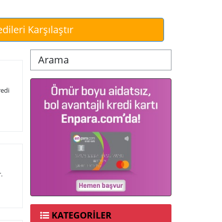
dileri Karşılaştır
Arama
redi
.
KATEGORİLER