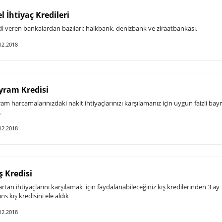
l İhtiyaç Kredileri
di veren bankalardan bazıları; halkbank, denizbank ve ziraatbankası.
12.2018
yram Kredisi
m harcamalarınızdaki nakit ihtiyaçlarınızı karşılamanız için uygun faizli ba
.
12.2018
 Kredisi
rtan ihtiyaçlarını karşılamak için faydalanabileceğiniz kış kredilerinden 3 ay
s kış kredisini ele aldık
12.2018