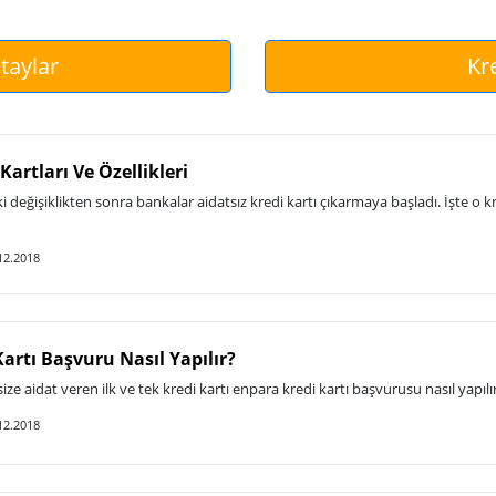
taylar
Kre
Kartları Ve Özellikleri
i değişiklikten sonra bankalar aidatsız kredi kartı çıkarmaya başladı. İşte o k
12.2018
artı Başvuru Nasıl Yapılır?
size aidat veren ilk ve tek kredi kartı enpara kredi kartı başvurusu nasıl yapılır
12.2018