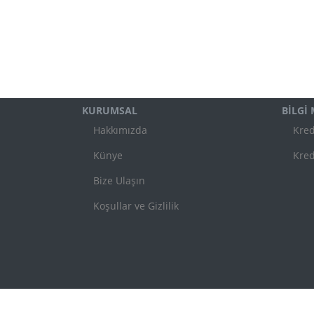
KURUMSAL
BİLGİ
Hakkımızda
Kred
Künye
Kred
Bize Ulaşın
Koşullar ve Gizlilik