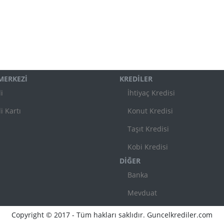
 MERKEZİ
KREDİLER
i
İhtiyaç Kredisi
i Kartı
Konut Kredisi
Taşıt Kredisi
Kobi Kredisi
DİĞER
Banka
Mevduat
Copyright © 2017 - Tüm hakları saklıdır. Guncelkrediler.com