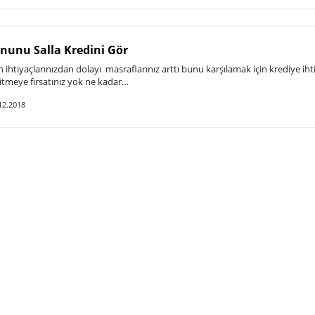
nunu Salla Kredini Gör
htiyaçlarınızdan dolayı masraflarınız arttı bunu karşılamak için krediye iht
itmeye fırsatınız yok ne kadar…
12.2018