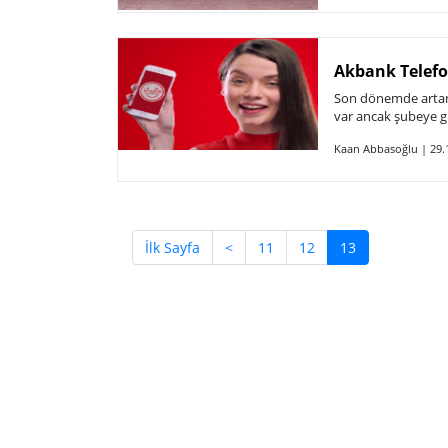
Akbank Telefo
Son dönemde artan i
var ancak şubeye g
Kaan Abbasoğlu | 29.
(current)
İlk Sayfa
<
11
12
13