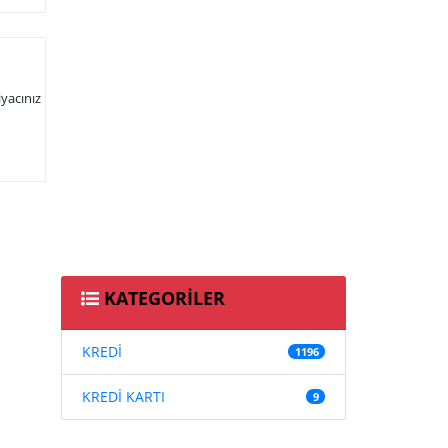
iyacınız
KATEGORİLER
KREDİ
1196
KREDİ KARTI
9